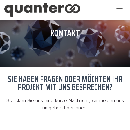
N
A
KONTAKT
V
I
G
A
T
I
O
SIE HABEN FRAGEN ODER MÖCHTEN IHR
N
PROJEKT MIT UNS BESPRECHEN?
U
M
Schicken Sie uns eine kurze Nachricht, wir melden uns
S
umgehend bei Ihnen!
C
H
A