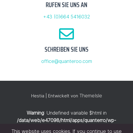
RUFEN SIE UNS AN
+43 (0)664 5416032
SCHREIBEN SIE UNS
office@quanteroo.com
ThemeIsle
Hestia | Entwickelt von
Warning
: Undefined variable $html in
/data/web/e47098/html/apps/quanterro/wp-
content/themes/quanteroo/functions.php
on line
70
This website uses cookies. If you continue to use